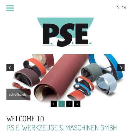
D
|
EN
Schleifbänder
1
2
3
4
WELCOME TO
P.S.E. WERKZEUGE & MASCHINEN GMBH