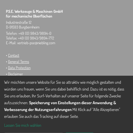
P.S.E. Werkzeuge & Maschinen GmbH
für mechanische Oberflächen
Industriestraße 12
D-91593 Burgbernheim
Telefon: +49 (0) 9843/9894-0
Telefax: +49 (0) 9843/9894-772
E-Mail:
vertrieb-pse@niebling.com
•
Contact
•
General Terms
•
Data Protection
•
Disclaimer
•
change Cookie-Settings
Wir möchten unsere Website für Sie so attraktiv wie möglich gestalten und
würden uns freuen, wenn Sie uns dabei behilflich sind. Dazu ist es nötig, dass
Sie uns erlauben, Ihr Surf-Verhalten auf unserer Seite für folgende Zwecke
aufzuzeichnen:
Speicherung von Einstellungen dieser Anwendung &
Verbesserung der Nutzungserfahrungen
Mit Klick auf "Alle Akzeptieren"
erlauben Sie auch das Tracking auf dieser Seite.
Lassen Sie mich wählen