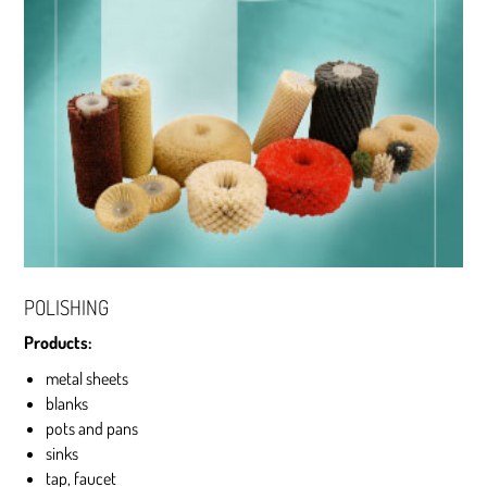
POLISHING
Products:
metal sheets
blanks
pots and pans
sinks
tap, faucet