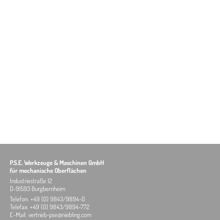
P.S.E. Werkzeuge & Maschinen GmbH
für mechanische Oberflächen
Industriestraße 12
D-91593 Burgbernheim
Telefon:
+49 (0) 9843/9894-
0
Telefax:
+49 (0) 9843/9894-
772
E-Mail:
vertrieb-pse@niebling.com