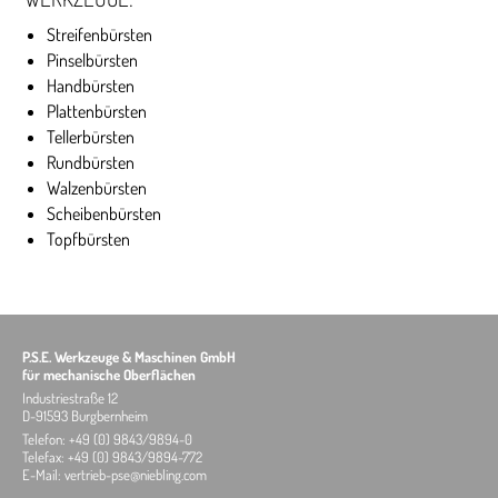
Streifenbürsten
Pinselbürsten
Handbürsten
Plattenbürsten
Tellerbürsten
Rundbürsten
Walzenbürsten
Scheibenbürsten
Topfbürsten
P.S.E. Werkzeuge & Maschinen GmbH
für mechanische Oberflächen
Industriestraße 12
D-91593 Burgbernheim
Telefon:
+49 (0) 9843/9894-
0
Telefax:
+49 (0) 9843/9894-
772
E-Mail:
vertrieb-pse@niebling.com